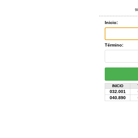
9
Inicio:
Término:
INICIO
032.001
040.890