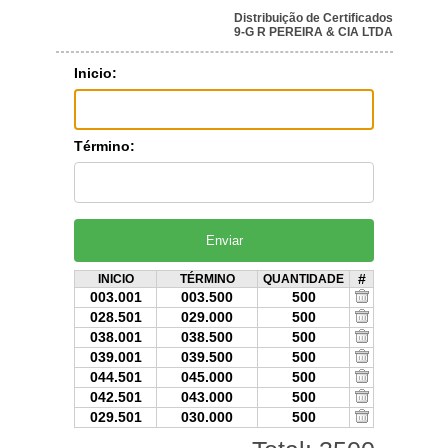
Distribuição de Certificados
9-G R PEREIRA & CIA LTDA
Inicio:
Término:
#
INICIO
TÉRMINO
QUANTIDADE
003.001
003.500
500
028.501
029.000
500
038.001
038.500
500
039.001
039.500
500
044.501
045.000
500
042.501
043.000
500
029.501
030.000
500