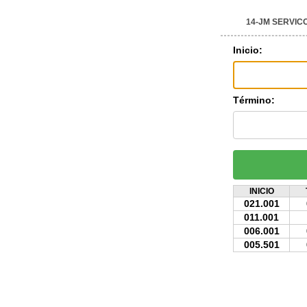
14-JM SERVIC
Inicio:
Término:
INICIO
021.001
011.001
006.001
005.501