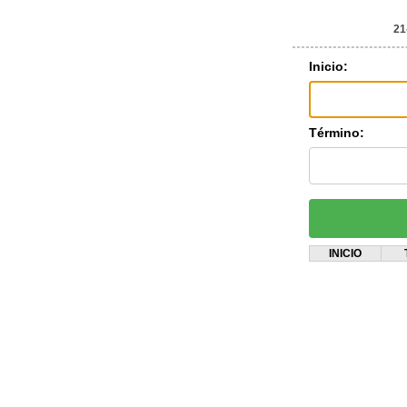
21
Inicio:
Término:
INICIO