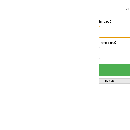
21
Inicio:
Término:
INICIO