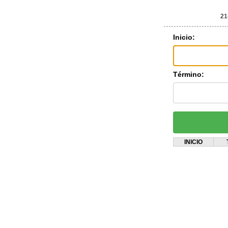
21
Inicio:
Término:
INICIO