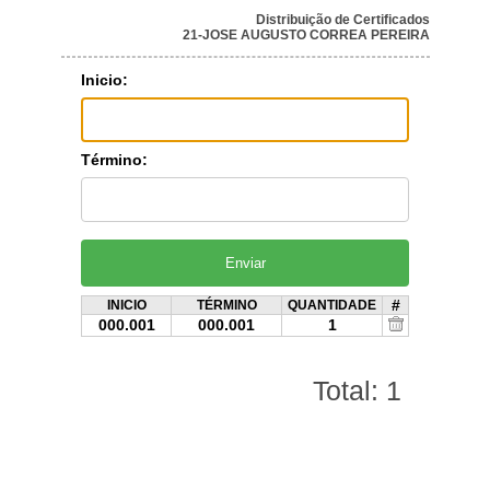
Distribuição de Certificados
21-JOSE AUGUSTO CORREA PEREIRA
Inicio:
Término:
#
INICIO
TÉRMINO
QUANTIDADE
000.001
000.001
1
Total: 1