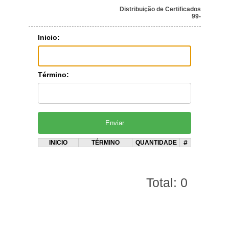
Distribuição de Certificados
99-
Inicio:
Término:
#
INICIO
TÉRMINO
QUANTIDADE
Total: 0