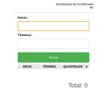
Distribuição de Certificados
99-
Inicio:
Término:
#
INICIO
TÉRMINO
QUANTIDADE
Total: 0