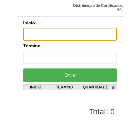
Distribuição de Certificados
99-
Inicio:
Término:
#
INICIO
TÉRMINO
QUANTIDADE
Total: 0