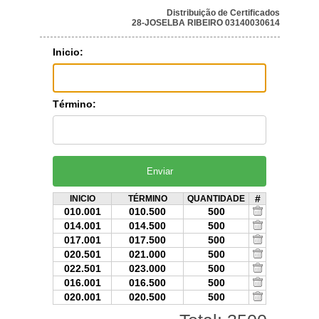
Distribuição de Certificados
28-JOSELBA RIBEIRO 03140030614
Inicio:
Término:
#
INICIO
TÉRMINO
QUANTIDADE
010.001
010.500
500
014.001
014.500
500
017.001
017.500
500
020.501
021.000
500
022.501
023.000
500
016.001
016.500
500
020.001
020.500
500